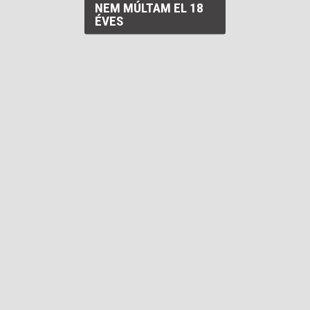
NEM MÚLTAM EL 18
Strong Nyári Alma
ÉVES
Alkohol tartalom
62 %
Kiszerelés
0,35 L
Ár / liter
28046 Ft
Bruttó ár:
9 816 Ft
Többfajta válogatott almából készült párlat, a friss gyümölcs
üdeségét magába zárva.
A terméket ajándék díszdobozzal együtt szállítjuk!
KOSÁRBA RAKOM