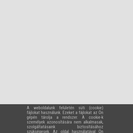
53058 Ft
Bruttó ár:
18 570 Ft
A som pálinka fanyarsága mögött lassan bontakozik ki a
gyümölcsben rejlő édesség, hogy ez a két ízvilág végül
utánozhatatlan harmóniában egyesüljön.
A terméket ajándék díszdobozzal együtt szállítjuk!
KOSÁRBA RAKOM
A weboldalunk felületén süti (cookie)
fájlokat használunk. Ezeket a fájlokat az Ön
A FŐZDÉRŐL
TERMÉKEINK
KAPCSOLAT
WEBÁRUHÁZ
gépén tárolja a rendszer. A cookie-k
személyek azonosítására nem alkalmasak,
szolgáltatásaink biztosításához
szükségesek. Az oldal használatával Ön