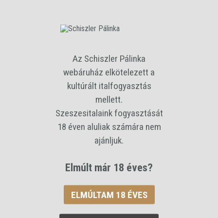
Érlelt Szilva
Alkohol tartalom
42 %
Kiszerelés
0,35 L
Az Schiszler Pálinka
Ár / liter
webáruház elkötelezett a
27534 Ft
kultúrált italfogyasztás
Bruttó ár:
mellett.
9 637 Ft
Szeszesitalaink fogyasztását
18 éven aluliak számára nem
Hagyományos magyar pálinka, melyben a hamvas kék alföldi szilva
ajánljuk.
ízgazdagsága érvényesül.
Minimum 3 hónapig tölgyfahordóban érlelt.
A terméket ajándék díszdobozzal együtt szállítjuk!
Elmúlt már 18 éves?
KOSÁRBA RAKOM
ELMÚLTAM 18 ÉVES