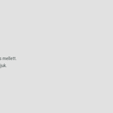
 mellett.
juk.
SÁRBA RAKOM