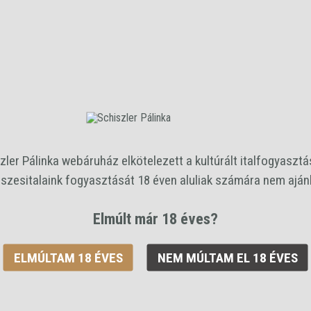
Alkohol tartalom
42 %
Kiszerelés
0,35 L
Ár / liter
27534 Ft
Bruttó ár:
9 637 Ft
/palack
zler Pálinka webáruház elkötelezett a kultúrált italfogyasztás
szesitalaink fogyasztását 18 éven aluliak számára nem ajánl
KO
vilmoskörte
Elmúlt már 18 éves?
ELMÚLTAM 18 ÉVES
NEM MÚLTAM EL 18 ÉVES