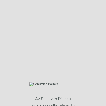
Strong Kiffer Körte
Kiffer körtéből párolt, friss illatokkal csábító, kellemesen édes
párlat.
A terméket ajándék díszdobozzal együtt szállítjuk!
Az Schiszler Pálinka
webáruház elkötelezett a
Alkohol tartalom