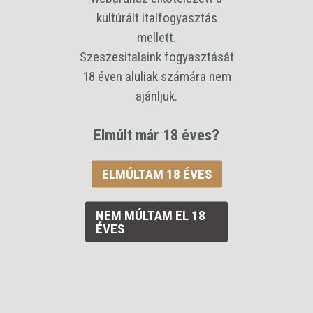
62 %
kultúrált italfogyasztás
mellett.
Kiszerelés
Szeszesitalaink fogyasztását
0,35 L
18 éven aluliak számára nem
Ár / liter
ajánljuk.
30409 Ft
Bruttó ár:
Elmúlt már 18 éves?
10 643 Ft
/palack
ELMÚLTAM 18 ÉVES
strong kiffer körte
NEM MÚLTAM EL 18
ÉVES
KOSÁRBA RAKOM