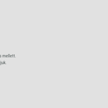
 mellett.
juk.
SÁRBA RAKOM