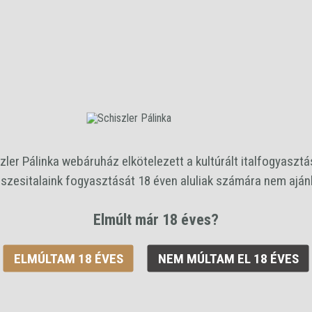
Alkohol tartalom
42 %
Kiszerelés
0,35 L
Ár / liter
30729 Ft
Bruttó ár:
10 755 Ft
/palack
zler Pálinka webáruház elkötelezett a kultúrált italfogyasztás
szesitalaink fogyasztását 18 éven aluliak számára nem ajánl
KO
birs
0,35L
Elmúlt már 18 éves?
ELMÚLTAM 18 ÉVES
NEM MÚLTAM EL 18 ÉVES