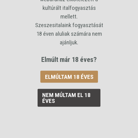
42 %
kultúrált italfogyasztás
mellett.
Kiszerelés
Szeszesitalaink fogyasztását
0,35 L
18 éven aluliak számára nem
Ár / liter
ajánljuk.
50226 Ft
Bruttó ár:
Elmúlt már 18 éves?
17 579 Ft
/palack
ELMÚLTAM 18 ÉVES
szamóca
0,35L
NEM MÚLTAM EL 18
ÉVES
KOSÁRBA RAKOM