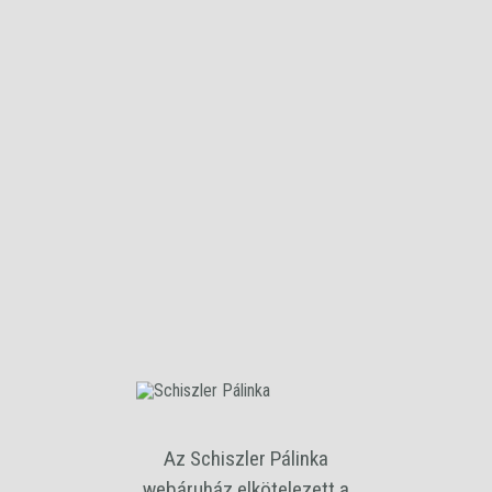
Szamóca
Igazi nyáridéző a friss szamóca illatát ontó kellemesen telt ízű
pálinka.
A terméket ajándék díszdobozzal együtt szállítjuk!
Az Schiszler Pálinka
webáruház elkötelezett a
Alkohol tartalom